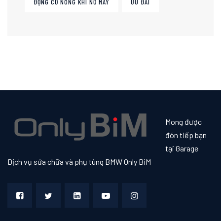
ĐỘNG CƠ NÓNG KHI NỔ MÁY
ƯU ĐÃI
Mong được
đón tiếp bạn
tại Garage
Dịch vụ sửa chữa và phụ tùng BMW Only BiM