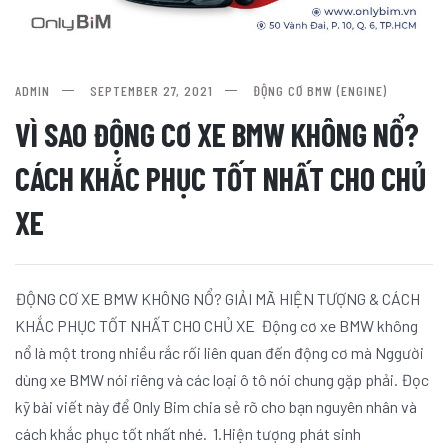
ADMIN
SEPTEMBER 27, 2021
ĐỘNG CƠ BMW (ENGINE)
VÌ SAO ĐỘNG CƠ XE BMW KHÔNG NỔ?
CÁCH KHẮC PHỤC TỐT NHẤT CHO CHỦ
XE
ĐỘNG CƠ XE BMW KHÔNG NỔ? GIẢI MÃ HIỆN TƯỢNG & CÁCH
KHẮC PHỤC TỐT NHẤT CHO CHỦ XE Động cơ xe BMW không
nổ là một trong nhiều rắc rối liên quan đến động cơ mà Nggười
dùng xe BMW nói riêng và các loại ô tô nói chung gặp phải. Đọc
kỹ bài viết này để Only Bim chia sẻ rõ cho bạn nguyên nhân và
cách khắc phục tốt nhất nhé. 1.Hiện tượng phát sinh