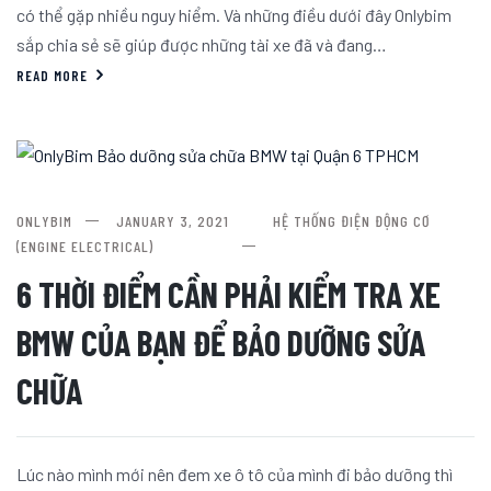
có thể gặp nhiều nguy hiểm. Và những điều dưới đây Onlybim
sắp chia sẻ sẽ giúp được những tài xe đã và đang…
READ MORE
ONLYBIM
JANUARY 3, 2021
HỆ THỐNG ĐIỆN ĐỘNG CƠ
(ENGINE ELECTRICAL)
6 THỜI ĐIỂM CẦN PHẢI KIỂM TRA XE
BMW CỦA BẠN ĐỂ BẢO DƯỠNG SỬA
CHỮA
Lúc nào mình mới nên đem xe ô tô của mình đi bảo dưỡng thì