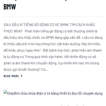
BMW
ĐAU ĐẦU VÌ TIẾNG GÕ ĐỘNG CƠ XE BMW, TÌM CÁCH KHẮC
PHỤC NGAY Phát hiện tiếng gõ động cơ bất thường chính là
dấu hiệu cho thấy chiếc xe BMW đang gặp vấn đề. Liệu nó đang
bị thiếu dầu bôi trơn hay hỏng hóc cần bảo dưỡng, hãy tìm hiểu
để khắc phục ngay nhé! Bắt bệnh kịp thời, phát hiện âm thanh
lạ từ động cơ Trong quá trình vận hành, tất nhiên động cơ sẽ
phát ra âm thanh khi chuyển động, tuy nhiên khi nào thì chúng
được gọi là bất thường? Có…
READ MORE