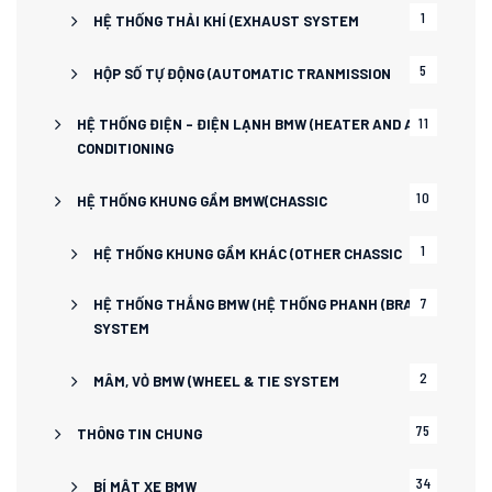
1
HỆ THỐNG THẢI KHÍ (EXHAUST SYSTEM
5
HỘP SỐ TỰ ĐỘNG (AUTOMATIC TRANMISSION
11
HỆ THỐNG ĐIỆN – ĐIỆN LẠNH BMW (HEATER AND AIR
CONDITIONING
10
HỆ THỐNG KHUNG GẦM BMW(CHASSIC
1
HỆ THỐNG KHUNG GẦM KHÁC (OTHER CHASSIC
7
HỆ THỐNG THẮNG BMW (HỆ THỐNG PHANH (BRAKE
SYSTEM
2
MÂM, VỎ BMW (WHEEL & TIE SYSTEM
75
THÔNG TIN CHUNG
34
BÍ MẬT XE BMW