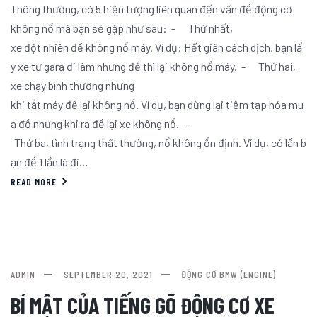
Thông thường, có 5 hiện tượng liên quan đến vấn đề động cơ
không nổ mà bạn sẽ gặp như sau: - Thứ nhất,
xe đột nhiên đề không nổ máy. Ví dụ: Hết giãn cách dịch, bạn lấ
y xe từ gara đi làm nhưng đề thì lại không nổ máy. - Thứ hai,
xe chạy bình thường nhưng
khi tắt máy đề lại không nổ. Ví dụ, bạn dừng lại tiệm tạp hóa mu
a đồ nhưng khi ra đề lại xe không nổ. -
Thứ ba, tình trạng thất thường, nổ không ổn định. Ví dụ, có lần b
ạn đề 1 lần là đi…
READ MORE
ADMIN
SEPTEMBER 20, 2021
ĐỘNG CƠ BMW (ENGINE)
BÍ MẬT CỦA TIẾNG GÕ ĐỘNG CƠ XE