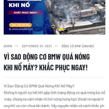
ADMIN
SEPTEMBER 27, 2021
ĐỘNG CƠ BMW (ENGINE)
VÌ SAO ĐỘNG CƠ BMW QUÁ NÓNG
KHI NỔ MÁY? KHẮC PHỤC NGAY!
Vì Sao Động Cơ BMW Quá Nóng Khi Nổ Máy?
Không ít người sợ hãi khi gặp tình trạng động cơ quá nóng lúc nổ
máy, chúng ta cảm nhận rõ hơi nóng hừng hực thoát ra ngoài tr
ong khi xe còn chưa lăn bánh. Vậy nguyên nhân và cách khắc ph