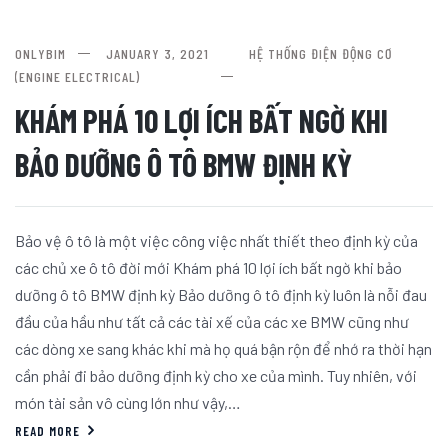
ONLYBIM
JANUARY 3, 2021
HỆ THỐNG ĐIỆN ĐỘNG CƠ
(ENGINE ELECTRICAL)
KHÁM PHÁ 10 LỢI ÍCH BẤT NGỜ KHI
BẢO DƯỠNG Ô TÔ BMW ĐỊNH KỲ
Bảo vệ ô tô là một việc công việc nhất thiết theo định kỳ của
các chủ xe ô tô đời mới Khám phá 10 lợi ích bất ngờ khi bảo
dưỡng ô tô BMW định kỳ Bảo dưỡng ô tô định kỳ luôn là nỗi đau
đầu của hầu như tất cả các tài xế của các xe BMW cũng như
các dòng xe sang khác khi mà họ quá bận rộn để nhớ ra thời hạn
cần phải đi bảo dưỡng định kỳ cho xe của mình. Tuy nhiên, với
món tài sản vô cùng lớn như vậy,…
READ MORE