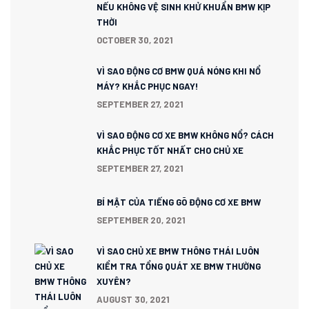
NẾU KHÔNG VỆ SINH KHỬ KHUẨN BMW KỊP
THỜI
OCTOBER 30, 2021
VÌ SAO ĐỘNG CƠ BMW QUÁ NÓNG KHI NỔ
MÁY? KHẮC PHỤC NGAY!
SEPTEMBER 27, 2021
VÌ SAO ĐỘNG CƠ XE BMW KHÔNG NỔ? CÁCH
KHẮC PHỤC TỐT NHẤT CHO CHỦ XE
SEPTEMBER 27, 2021
BÍ MẬT CỦA TIẾNG GÕ ĐỘNG CƠ XE BMW
SEPTEMBER 20, 2021
VÌ SAO CHỦ XE BMW THÔNG THÁI LUÔN
KIỂM TRA TỔNG QUÁT XE BMW THƯỜNG
XUYÊN?
AUGUST 30, 2021