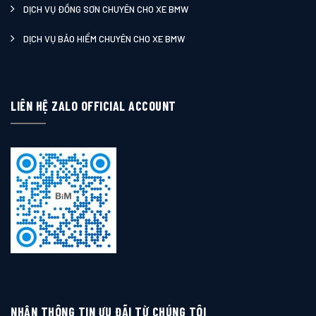
DỊCH VỤ ĐỒNG SƠN CHUYÊN CHO XE BMW
DỊCH VỤ BẢO HIỂM CHUYÊN CHO XE BMW
LIÊN HỆ ZALO OFFICIAL ACCOUNT
NHẬN THÔNG TIN ƯU ĐÃI TỪ CHÚNG TÔI