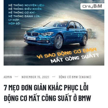
ADMIN
NOVEMBER 15, 2021
ĐỘNG CƠ BMW (ENGINE)
7 MẸO ĐƠN GIẢN KHẮC PHỤC LỖI
ĐỘNG CƠ MẤT CÔNG SUẤT Ở BMW