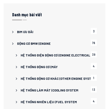
Danh mục bài viết
3
BIM ƯU ĐÃI
76
ĐỘNG CƠ BMW (ENGINE
39
HỆ THỐNG ĐIỆN ĐỘNG CƠ (ENGINE ELECTRICAL
4
HỆ THỐNG ĐỘNG CƠ (MÁY
1
HỆ THỐNG ĐỘNG CƠ KHÁC (OTHER ENGINE SYSTEM
13
HỆ THỐNG LÀM MÁT (COOLING SYSTEM
4
HỆ THỐNG NHIÊN LIỆU (FUEL SYSTEM