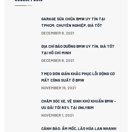
GARAGE SỬA CHỮA BMW UY TÍN TẠI
TPHCM: CHUYÊN NGHIỆP, GIÁ TỐT
DECEMBER 6, 2021
ĐỊA CHỈ BẢO DƯỠNG BMW UY TÍN, GIÁ TỐT
TẠI HỒ CHÍ MINH
DECEMBER 6, 2021
7 MẸO ĐƠN GIẢN KHẮC PHỤC LỖI ĐỘNG CƠ
MẤT CÔNG SUẤT Ở BMW
NOVEMBER 15, 2021
CHĂM SÓC XE, VỆ SINH KHỬ KHUẨN BMW –
ƯU ĐÃI TỚI 83% TẠI ONLYBIM
NOVEMBER 1, 2021
CẢNH BÁO: ẨM MỐC, LÃO HÓA LAN NHANH