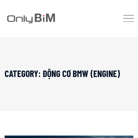
Skip
to
content
CATEGORY: ĐỘNG CƠ BMW (ENGINE)