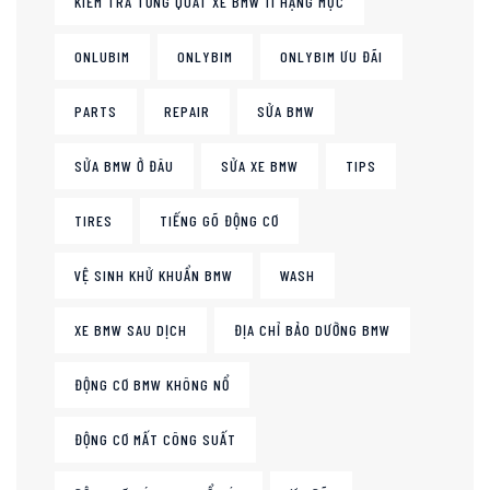
KIỂM TRA TỔNG QUÁT XE BMW 11 HẠNG MỤC
ONLUBIM
ONLYBIM
ONLYBIM ƯU ĐÃI
PARTS
REPAIR
SỬA BMW
SỬA BMW Ở ĐÂU
SỬA XE BMW
TIPS
TIRES
TIẾNG GÕ ĐỘNG CƠ
VỆ SINH KHỬ KHUẨN BMW
WASH
XE BMW SAU DỊCH
ĐỊA CHỈ BẢO DƯỠNG BMW
ĐỘNG CƠ BMW KHÔNG NỔ
ĐỘNG CƠ MẤT CÔNG SUẤT