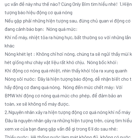
ục vấn đề này như thế nào? Cùng Only Bim tìm hiểu nhé! 1.Hiện
tượng báo hiệu động cơ quá nóng
Nếu gặp phải những hiện tượng sau, đừng chủ quan vì động cơ
đang cảnh báo bạn: Nóng quá mức:
Khi nổ máy, nhiệt tỏa ra hừng hực, bất thường so với những lần
khác
Nóng khét lẹt : Không chỉ hơi nóng, chúng ta sẽ ngửi thấy mùi k
hét giống như cháy vật liệu rất khó chịu. Nóng bốc khói:
Khi động cơ nóng quá nhiệt, nhìn thấy khói tỏa ra xung quanh
Nóng sôi nước: Đây là hiện tượng báo động, dễ nhận biết cho t
hấy động cơ đang quá nóng. Nóng đến mức chết máy: Với
BMW khi động cơ nóng quá mức cho phép, để đảm bảo an
toàn, xe sẽ không nổ máy được.
2.Nguyên nhân xảy ra hiện tượng động cơ quá nóng khi nổ máy
Đâu là nguyên nhân gây ra những hiện tượng trên, cùng tìm hiểu
xem xe của bạn đang gặp vấn đề gì trong 6 lí do sau nhé:
Thiếu nước: Hệ thống nước làm mát không đủ, không có nước