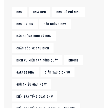
BMW
BMW HCM
BMW HỒ CHÍ MINH
BMW UY TÍN
BẢO DƯỠNG BMW
BẢO DƯỠNG ĐỊNH KỲ BMW
CHĂM SÓC XE SAU DỊCH
DỊCH VỤ KIỂM TRA TỔNG QUÁT
ENGINE
GARAGE BMW
GIẢM SÂU DỊCH VỤ
GIỚI THIỆU GIẢM NGAY
KIỂM TRA TỔNG QUÁT BMW