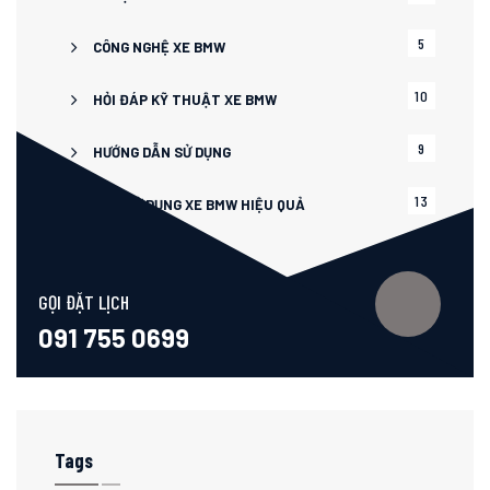
5
CÔNG NGHỆ XE BMW
10
HỎI ĐÁP KỸ THUẬT XE BMW
9
HƯỚNG DẪN SỬ DỤNG
13
MẸO SỬ DỤNG XE BMW HIỆU QUẢ
16
UNCATEGORIZED
GỌI ĐẶT LỊCH
091 755 0699
Tags